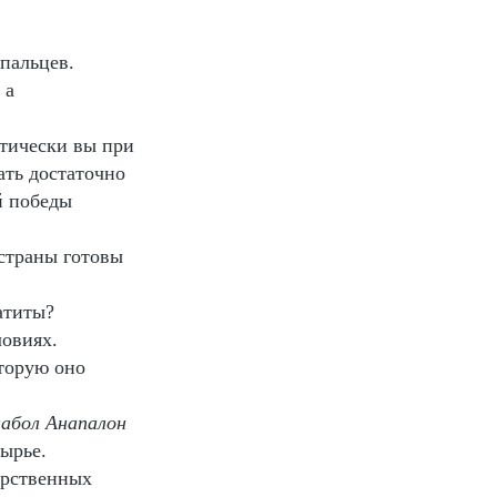
 пальцев.
 а
тически вы при
ать достаточно
й победы
 страны готовы
атиты?
ловиях.
торую оно
абол Анапалон
ырье.
арственных