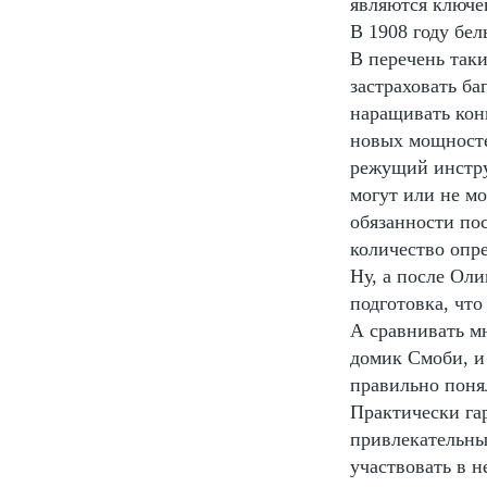
являются ключе
В 1908 году бе
В перечень таки
застраховать ба
наращивать кон
новых мощносте
режущий инструм
могут или не мо
обязанности по
количество опре
Ну, а после Оли
подготовка, что
А сравнивать мн
домик Смоби, и
правильно понял
Практически га
привлекательны
участвовать в 