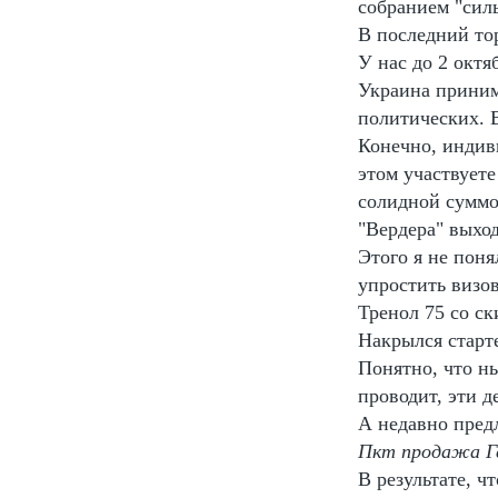
собранием "силь
В последний тор
У нас до 2 октя
Украина принима
политических. В
Конечно, индив
этом участвуете
солидной суммо
"Вердера" выхо
Этого я не поня
упростить визо
Тренол 75 со с
Накрылся старте
Понятно, что н
проводит, эти д
А недавно пред
Пкт продажа Ге
В результате, 