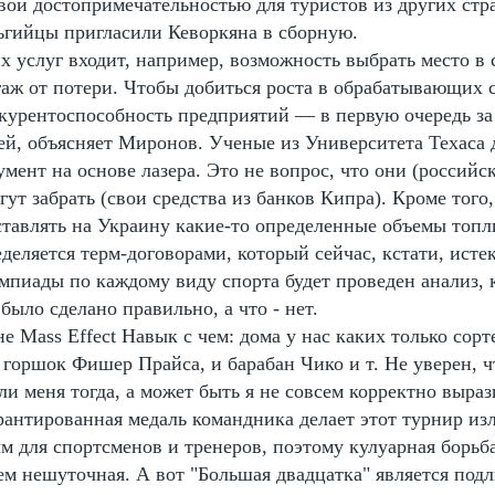
вой достопримечательностью для туристов из других стр
льгийцы пригласили Кеворкяна в сборную.
х услуг входит, например, возможность выбрать место в 
гаж от потери. Чтобы добиться роста в обрабатывающих 
курентоспособность предприятий — в первую очередь за 
й, объясняет Миронов. Ученые из Университета Техаса 
ент на основе лазера. Это не вопрос, что они (российс
гут забрать (свои средства из банков Кипра). Кроме того
ставлять на Украину какие-то определенные объемы топли
деляется терм-договорами, который сейчас, кстати, исте
мпиады по каждому виду спорта будет проведен анализ, 
 было сделано правильно, а что - нет.
е Mass Effect Навык с чем: дома у нас каких только сорте
 горшок Фишер Прайса, и барабан Чико и т. Не уверен, 
и меня тогда, а может быть я не совсем корректно выра
рантированная медаль командника делает этот турнир и
м для спортсменов и тренеров, поэтому кулуарная борьба
нем нешуточная. А вот "Большая двадцатка" является по