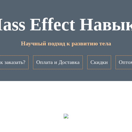
ass Effect Навы
Научный подход к развитию тела
к заказать?
Оплата и Доставка
Скидки
Опто