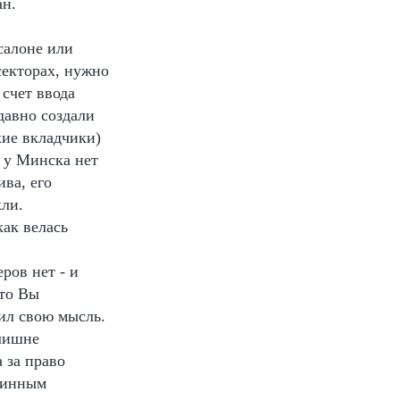
ан.
салоне или
секторах, нужно
счет ввода
давно создали
кие вкладчики)
, у Минска нет
ва, его
кли.
как велась
ров нет - и
что Вы
зил свою мысль.
злишне
 за право
длинным