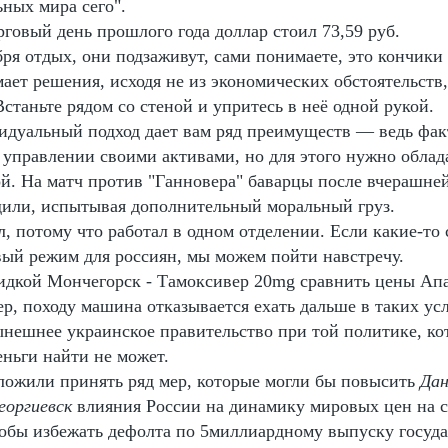
ных мира сего".
говый день прошлого года доллар стоил 73,59 руб.
бря отдых, они подзаживут, сами понимаете, это кончики
ет решения, исходя не из экономических обстоятельств,
станьте рядом со стеной и упритесь в неё одной рукой.
идуальный подход дает вам ряд преимуществ — ведь фак
 управлении своими активами, но для этого нужно облад
й. На матч против "Ганновера" баварцы после вчерашне
дили, испытывая дополнительный моральный груз.
л, потому что работал в одном отделении. Если какие-то
вый режим для россиян, мы можем пойти навстречу.
кидкой Мончегорск - Тамоксивер 20mg сравнить цены Ап
р, походу машина отказывается ехать дальше в таких ус
ынешнее украинское правительство при той политике, ко
еньги найти не может.
ложили принять ряд мер, которые могли бы повысить
Дан
оргиевск
влияния России на динамику мировых цен на с
чтобы избежать дефолта по 5миллиардному выпуску госуд