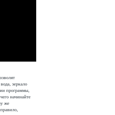
озволят
вода, зеркало
сии программы,
чего начинайте
зу же
 правило,