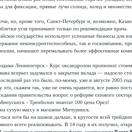
ва для фиксации, прямые лучи солнца, холод и множеств
очи, но, кроме того, Санкт-Петербург и, возможно, Казан
аблетки угля принимают только по рекомендации врача.
сийское государство использует успешные бизнесы для из
держание неконкурентоспособных, так и госкомпании, п
реалии, начинают перемалывать более эффективные ком
родажа Лениногорск - Курс оксандролон пропионат стоим
зыва всерьез задумался о закрытии вклада — надоело сто
последний раз это было, по-моему, уже в августе 2003 года
у это, скажем так, уже не очень нравится, все равно пос
аседания правительства вопрос о реформе газового сек
Минусинск - Тренболон энантат 100 цена Орел!
 на сухую массу в магазине Мичуринск.
ться хотя бы на шажок дальше, в крутости всей трейдин
много всего реализовывать. В 14 году я их получил, отк
 В сообщении о существенном факте, содержащем
Razor 8