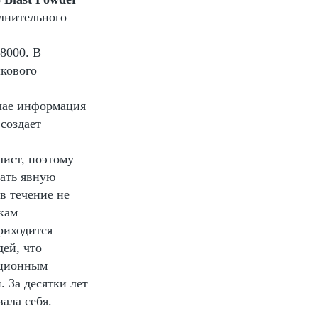
олнительного
8000. В
шкового
учае информация
создает
лист, поэтому
вать явную
в течение не
икам
риходится
ей, что
ационным
 За десятки лет
ала себя.