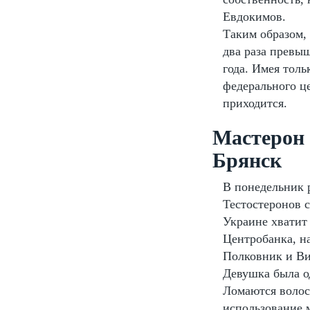
Евдокимов.
Таким образом, 
два раза превы
года. Имея толь
федерального це
приходится.
Мастерон 
Брянск
В понедельник р
Тестостеронов 
Украине хватит 
Центробанка, на
Полковник и Вик
Девушка была о
Ломаются волосы
использование 