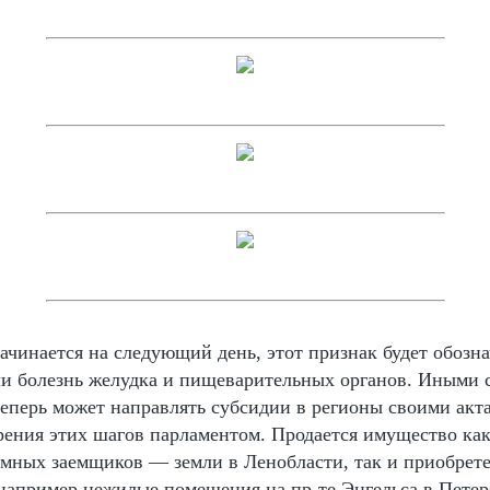
ачинается на следующий день, этот признак будет обозна
ли болезнь желудка и пищеварительных органов. Иными 
теперь может направлять субсидии в регионы своими акт
рения этих шагов парламентом. Продается имущество ка
емных заемщиков — земли в Ленобласти, так и приобрет
 например нежилые помещения на пр-те Энгельса в Петер