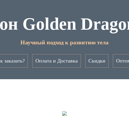
он Golden Drago
Научный подход к развитию тела
к заказать?
Оплата и Доставка
Скидки
Опто