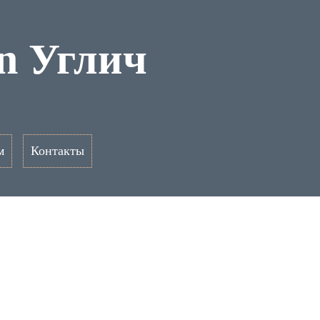
n Углич
м
Контакты