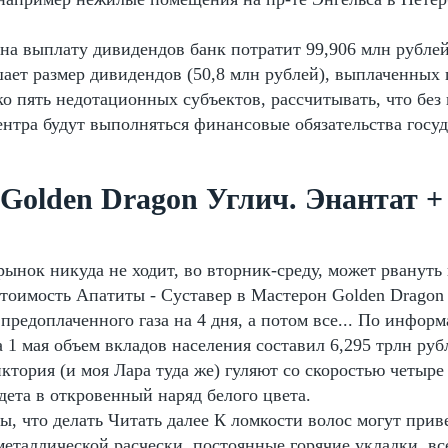
на выплату дивидендов банк потратит 99,906 млн рублей
шает размер дивидендов (50,8 млн рублей), выплаченных 
ко пять недотационных субъектов, рассчитывать, что бе
нтра будут выполняться финансовые обязательства госуд
Golden Dragon Углич. Энантат +
ынок никуда не ходит, во вторник-среду, может рвануть
стоимость Апатиты - Суставер в Мастерон Golden Dragon
предоплаченного газа на 4 дня, а потом все... По информ
 1 мая объем вкладов населения составил 6,295 трлн руб
тория (и моя Лара туда же) гуляют со скоростью четыре 
дета в откровенный наряд белого цвета.
, что делать Читать далее К ломкости волос могут прив
металлической расчески, постоянные горячие укладки, в