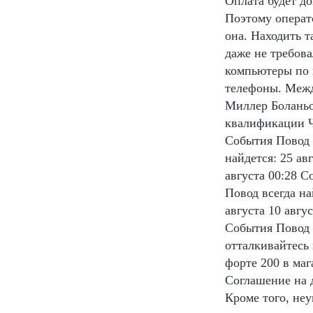
Оплата будет до
Поэтому операт
она. Находить 
даже не требова
компьютеры по 
телефоны. Межд
Миллер Боланьо
квалификации Чи
События Повод в
найдется: 25 ав
августа 00:28 С
Повод всегда на
августа 10 авгу
События Повод 
отталкивайтесь 
форте 200 в маг
Соглашение на 
Кроме того, неу