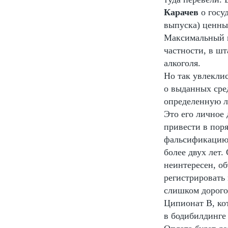
Карачев
о госу
выпуска) ценных
Максимальный к
частности, в ш
алкоголя.
Но так увлеклис
о выданных сред
определенную л
Это его личное 
привести в пор
фальсификацию 
более двух лет.
неинтересен, о
регистрировать
слишком дорого
Ципионат В, ко
в бодибилдинге