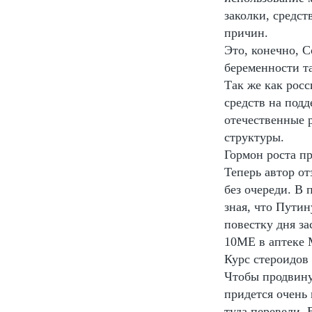
заколки, средст
причин.
Это, конечно, С
беременности т
Так же как рос
средств на под
отечественные 
структуры.
Гормон роста п
Теперь автор от
без очереди. В 
зная, что Путин
повестку дня з
10ME в аптеке 
Курс стероидов
Чтобы продвину
придется очень 
туда перевели.