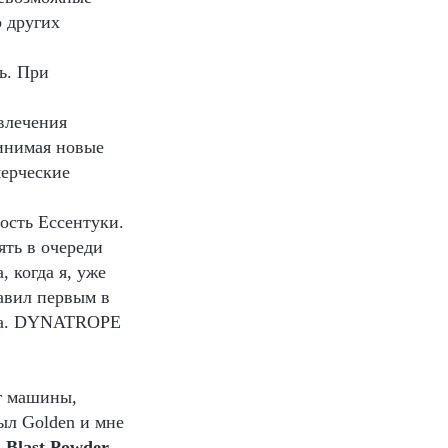
о других
ь. При
влечения
ринимая новые
мерческие
ость Ессентуки.
ять в очереди
, когда я, уже
тавил первым в
тора. DYNATROPE
г машины,
рыл Golden и мне
 Blast Powder