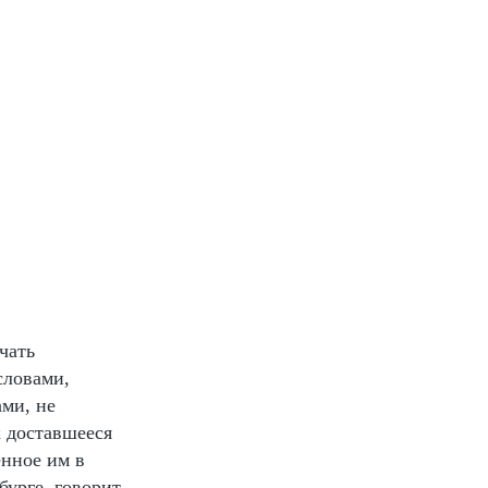
чать
словами,
ами, не
к доставшееся
енное им в
бурге, говорит