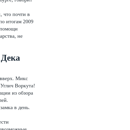
, что почти в
по итогам 2009
з помощи
арства, не
 Дека
 вверх. Микс
 Углич Воркута!
ации из обзора
лей.
замка в день.
ести
севозможные