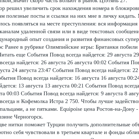
пкой,значит скоро часть вольют в рынок Цзэтянь 27.
ор решил увеличить срок нахождения номера в блокировк
там полезные посты и ссылки на них мне в личку кидать
лось появляться на месте преступления: вся информация
каналам удаленной связи или в виде текстовых сообщен
ународный опыт создания и развития финансовых супер
с Ранее в рубрике Олимпийские игры: Британки побили 
тать еще События Повод всегда найдется: 29 августа 29 
сегда найдется: 26 августа 26 августа 00:02 События По
густа 24 августа 23:47 События Повод всегда найдется: 22
обытия Повод всегда найдется: 16 августа 16 августа 00:
йдется: 13 августа 13 августа 00:21 События Повод всегда
ста 00:03 События Повод всегда найдется: 9 августа 8 авгу
всегда н Кофемолка Истра 2 750. Чтобы лучше задейство
пальцами, а не пятками. Equipoise цена Ростов-на-Дону 
азине Черногорск.
две нитки поможет Турции получить дополнительные объ
ютно себя чувствовали в третьем квартале и фонды обли