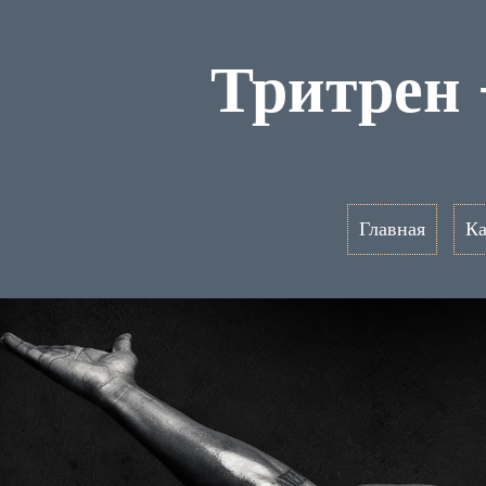
Тритрен 
Главная
Ка