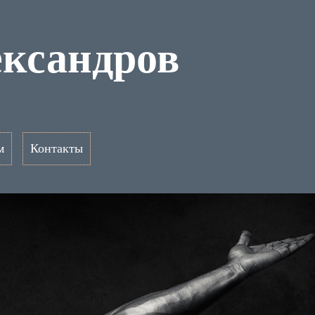
ександров
м
Контакты