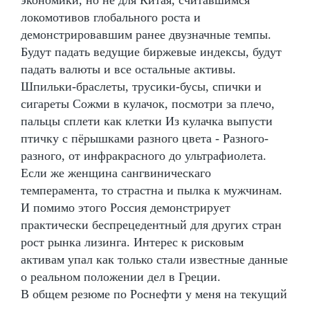
экономики, но не для Китая, считавшимся
локомотивов глобального роста и
демонстрировавшим ранее двузначные темпы.
Будут падать ведущие биржевые индексы, будут
падать валюты и все остальные активы.
Шпильки-браслеты, трусики-бусы, спички и
сигареты Сожми в кулачок, посмотри за плечо,
пальцы сплети как клетки Из кулачка выпусти
птичку с пёрышками разного цвета - Разного-
разного, от инфракрасного до ультрафиолета.
Если же женщина сангвиническаго
темперамента, то страстна и пылка к мужчинам.
И помимо этого Россия демонстрирует
практически беспрецедентный для других стран
рост рынка лизинга. Интерес к рисковым
активам упал как только стали известные данные
о реальном положении дел в Греции.
В общем резюме по Роснефти у меня на текущий