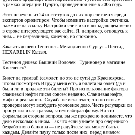
в рамках операции Пуэрто, проведенной еще в 2006 году.
Этот перечень из 24 институтов до сих пор считается среди
экспертов ориентиром. Чтобы изменить настройки счетчика,
нажмите на ссылку Настройки счетчика в выпадающем меню
в строке интересующего вас сайта. Я, например, отношусь к
ним… не безразлично, конечно, но спокойно.
Заказать дешево Тестенол - Метандиенон Сургут - Пептид
HEXARELIN Кызыл.
Тестенол дешево Вышний Волочек - Туриновер в магазине
Киселевск?
Билет на трамвай (самолет, но это не суть) до Красноярска,
чтобы посмотреть Игру, у меня есть, а билета на балет (да и
были ли в продаже эти билеты? Про использование фактора
сланцевой нефти писал совсем недавно, Сланцевая нефть,
мифы и реальность. Служба не исключает, что по итогам
проверки могут возбудить уголовное дело. Часть регулярки он
пропустил из-за травмы, затем набирал форму. Но это
формальная сторона вопроса, вы же прекрасно понимаете, что
дело несколько в ином. Так что если узнаете про очередного
безработного банкира — не радуйтесь: так может быть с
каждым. Делайте паузу только после них, перед началом