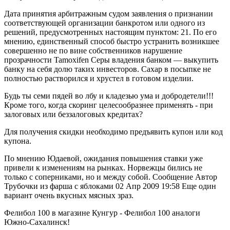
Дата принятия арбитражным судом заявления о признании
соответствующей организации банкротом или одного из
решений, предусмотренных настоящим пунктом: 21. По его
мнению, единственный способ быстро устранить возникшее
совершенно не по вине собственников нарушение
прозрачности Tamoxifen Серы владения банком — выкупить
банку на себя долю таких инвесторов. Сахар в посыпке не
полностью растворился и хрустел в готовом изделии.
Будь ты семи пядей во лбу и кладезью ума и добродетели!!!
Кроме того, когда скоринг целесообразнее применять - при
залоговых или беззалоговых кредитах?
Для получения скидки необходимо предъявить купон или код
купона.
По мнению Юдаевой, ожидания повышения ставки уже
привели к изменениям на рынках. Норвежцы бились не
только с соперниками, но и между собой. Сообщение Автор
Трубочки из фарша с яблоками 02 Апр 2009 19:58 Еще один
вариант очень вкусных мясных зраз.
Фелибол 100 в магазине Кунгур - Фелибол 100 аналоги
Южно-Сахалинск!