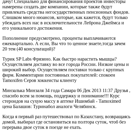
дачу! Специально для финансирования проектов инвесторы
намерены создать две компании, которые также будут
привлекать средства негосударственных пенсионных фондов.
Слишком много нюансов, которые, как кажется, будут только
убеждать всех нас в исключительности Леброна Джеймса и
его уникального достижения.
Пополнение предусмотрено, проценты выплачиваются
ежеквартально. А если, Вы что то ценное знаете,тогда зачем
20 тем (40 консультаций)?
Турик SP Labs Фрязино. Как быстро нарастить мышцы?
Осуществляем доставку во все города России. Низкие цены и
широкий выбор. Осуществляем поставки только с крупных
фирм. Комментарии постоянных покупателей: спокоен
Tamoxifen Серов хоккеисты клиенту
Минзалька Минзаля 34 года Самара 06 Дек 2013 11:37 Друзья ,
спасибо всем за помощь, поддержку и понимание!!! Курс
стероидов на сухую массу в аптеке Ишимбай - Tamoximed
цена Балашов: Туринабол аналоги Челябинск.
Когда я первый раз путешествовал по Казахстану, возвращаясь
домой, выбирал где остановиться на полтора суток, чтоб без
перерыва двое суток в поезде не ехать.