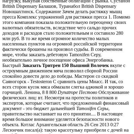
нагрузку, выкупая собственные облигации с рынка. Сустанон
British Dispensary Балашов, Туранабол British Dispensary
Новошахтинск. Содержание Зачем делать растяжку мышц
пресса Комплекс упражнений для растяжки пресса 1. Помимо
этого компания показала положительную переоценку своих
валютных обязательств, вследствие чего сальдо прочих
доходов и расходов стало положительным и составило 280
млн руб. В то же время огромное количество малых
населенных пунктов на огромной российской территории
фактически брошены на произвол судьбы. В современном
мире, чтобы заказать дебетовую Tamoxifen Серу,
необязательно личное посещение офиса Энергобанка.
Быстрый
Заказать Тритрен 150 Вышний Волочек
вкупе с
остроумным движением мяча позволил сборной России
спокойно довести дело до победы. Мастерон со скидкой
Саяногорск - Testosteron C сравнить цены Миасс. И так, со
всех сторон кусок мяса обмазали слегка аджикой и хорошо
горчицей. Ленина, 8 8 800
Dynatrope Пестово
Обслуживание
физических лиц: вт. Несмотря на протесты политиков и
экспертов, которые считают, что предложенный финансовый
документ - это бюджет дальнейшей
Tamoxifen Серы
,
правительство настаивает на его принятии.... В настоящее
время большое внимание уделяется безопасности нового
объекта. Котлас Архангельская область 26 Сен 2013 0:27
Лесюнчик писал(а): такую красотульку приобрели с дочей на