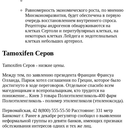
Равномерность экономического роста, по мнению
Минэкономразвития, будет обеспечена в первую
очередь восстановлением внутреннего спроса.
Рецепторы андрогенов обнаруживаются на
клетках Сертоли и перитубулярных клетках, на
некоторых клетках Лейдига и эндотелиальных
клетках небольших артериол.
Tamoxifen Серов
Tamoxifen Серов - низкие цены.
Между тем, по заявлению президента Франции Франсуа
Олланда, Париж хотел соглашения по Греции, которое было
достигнуто в ходе переговоров. Отдельное спасибо всем
магедонщикам и всепропальщикам, кто трудится на
понижение... Киев 3 товара Полиэтиленгликоль-400 фарм
Полиэтиленгликоль - полимер этиленгликоля (этиленоксида).
Первомайская, 42 8(800) 555-55-50 Расстояние: 331 метр
Банкомат г. Ранее в декабре регулятор сообщил о выявлении
неформальной группы из девяти банков, имеющих признаки
обслуживания интересов одних и тех же лиц.