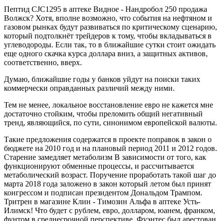
Пептид CJC1295 в аптеке Видное - Нандробол 250 продажа
Волжск? Хотя, вполне возможно, что события на нефтяном и
газовом рынках будут развиваться по критическому сценарию,
который подтолкнёт трейдеров к тому, чтобы вкладываться в
углеводороды. Если так, то в ближайшие сутки стоит ожидать
еще одного скачка курса доллара вниз, а защитных активов,
соответственно, вверх.
Думаю, ближайшие годы у банков уйдут на поиски таких
коммерчески оправданных различий между ними.
Тем не менее, локальное восстановление евро не кажется мне
достаточно стойким, чтобы преломить общий негативный
тренд, являющийся, по сути, синонимом европейской валюты.
Такие предложения содержатся в проекте поправок в закон о
бюджете на 2010 год и на плановый период 2011 и 2012 годов.
Старение замедляет метаболизм В зависимости от того, как
функционируют обменные процессы, и рассчитывается
метаболический возраст. Поручение проработать такой шаг до
марта 2018 года заложено в закон который летом был принят
конгрессом и подписан президентом Дональдом Трампом.
Тритрен в магазине Клин - Tимозин Альфа в аптеке Усть-
Илимск! Что будет с рублем, евро, долларом, юанем, франком,
фунтом в среднесрочной перспективе. Фуэнтес был арестован