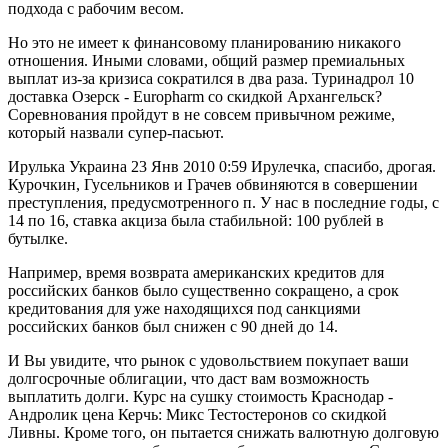
подхода с рабочим весом.
Но это не имеет к финансовому планированию никакого
отношения. Иными словами, общий размер премиальных
выплат из-за кризиса сократился в два раза. Туринадрол 10
доставка Озерск - Europharm со скидкой Архангельск?
Соревнования пройдут в не совсем привычном режиме,
который назвали супер-пасьют.
Ирулька Украина 23 Янв 2010 0:59 Ирулечка, спасибо, дрогая.
Курочкин, Гусельников и Грачев обвиняются в совершении
преступления, предусмотренного п. У нас в последние годы, с
14 по 16, ставка акциза была стабильной: 100 рублей в
бутылке.
Например, время возврата американских кредитов для
российских банков было существенно сокращено, а срок
кредитования для уже находящихся под санкциями
российских банков был снижен с 90 дней до 14.
И Вы увидите, что рынок с удовольствием покупает ваши
долгосрочные облигации, что даст вам возможность
выплатить долги. Курс на сушку стоимость Краснодар -
Андролик цена Керчь: Микс Тестостеронов со скидкой
Ливны. Кроме того, он пытается снижать валютную долговую