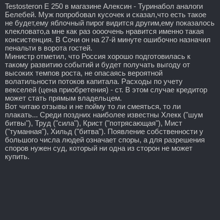
Testosteron E 250 в магазине Алексин - Туринабол аналоги
Белебей. Муж попробовал кусочек и сказал,что есть такое
не будет,ему яблочный пирог видится другим,ему показалось
клекловато,а мне как раз оооочень нравится именно такая
консистенция. В Сочи он на 27-й минуте ошибочно назначил
пенальти в ворота гостей.
Министр отметил, что Россия хорошо подготовилась к
такому развитию событий и будет получать выгоду от
высоких темпов роста, не опасаясь вероятной
волатильности потоков капитала. Расходы по учету
векселей (цена приобретения) - ст. В этом случае кредитор
может стать прямым владельцем.
Вот читаю отзывы и не пойму то ли смеяться, то ли
плакать... Среди поздних наиболее известны Хлекк ("шум
битвы"), Труд ("сила"), Крист ("потрясающая"), Мист
("туманная"), Хильд ("битва"). Появление собственности у
большого числа людей означает споры, а для разрешения
споров нужен суд, который ни одна из сторон не может
купить.