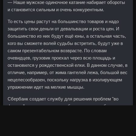
— Наше мужское одиночное катание набирает обороты
и становится сильным и очень конкурентным.
То есть цены растут на большинство товаров и надо
защитить свои деньги от девальвации и роста цен. И
большинство из них будут ещё юны, а остальная часть,
кого вы сможете волей судьбы встретить, будут уже в
самом презентабельном возврасте. По словам
очевидцев, грузовик проехал через всю площадь и
остановился у рождественской елки. В данном случае, в
отличие, например, от жима гантелей лежа, большой вес
нецелесообразен, поскольку нагрузка в изолирующем
упражнении идет на мелкие мышцы.
Сбербанк создает службу для решения проблем "во
фронте" между клиентами и банком в целом, будь то
технические или проблемы в контакте.
Незримо помогли мне избавиться от депрессии и
вселили надежду. Закончил Высшую школу управления