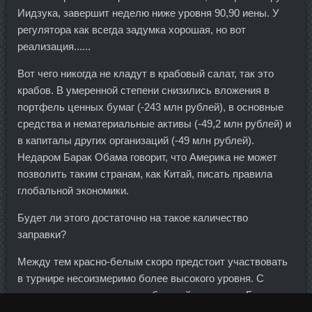
Иидзука, завершит неделю ниже уровня 90,90 иены. У
регулятора как всегда задумка хорошая, но вот
реализация......
Вот чего никогда не кладут в крабовый салат, так это
крабов. В умеренной степени снизились вложения в
портфель ценных бумаг (-243 млн рублей), в основные
средства и нематериальные активы (-49,2 млн рублей) и
в капиталы других организаций (-49 млн рублей).
Недаром Барак Обама говорит, что Америка не может
позволить таким странам, как Китай, писать правила
глобальной экономики.
Будет ли этого достаточно на такое каличество
заправки?
Между тем красно-белым скоро предстоит участвовать
в турнире несоизмеримо более высокого уровня. С
уважением и, к сожалению, бывший сотрудник Банка
Москвы! Дмитрий Горчаков Избранное Вы можете со