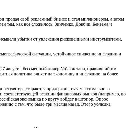
он продал свой рекламный бизнес и стал миллионером, а затем
ен тем, как всё сложилось. Зинченко, Довбик, Бензема и
списывали убытки от увлечения рискованными инструментами,
демографической ситуации, устойчивое снижение инфляции и
 27 августа, бессменный лидер Узбекистана, правивший им
едитная политика влияет на экономику и инфляцию на более
ели регулятора стараются придерживаться максимального
 и соответствующей реакции финансовых рынков (например, во
 российская экономика по кругу войдет в штопор. Опрос
ению с тем, что было три месяца назад. Этого ублюдка