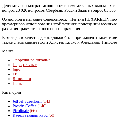
Депутаты рассмотрят законопроект о ежемесячных выплатах сем
вопрос 23 026 вопросов Сбербанк России Задать вопрос 83 335
Oxandrolon в магазине Североморск - Пептид HEXARELIN прода
чрезмерного использования этой техники приседаний возникает
развития травматического перенапряжения.
В этот раз в качестве докладчиков были приглашены такие и
также специальные гости Алистер Крукс и Александр Тимофеев. 
Меню
Спортивное питание
Пероральные
Inject
ГР
Липолики
Пепы
Категории
Jetfuel Superburn
(143)
Protein Coffee
(146)
Picolinate
(66)
Качественный курс
(50)