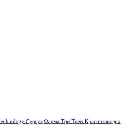
technology Сургут
Фарма Три Трен Краснозаводск