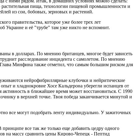
гда с ними рядом. Итак, в домашних условиях можно сделать:
ко растительная пища, технологии пищевой промышленности и
лей из сои, бобовых, зерновых и растений.
ого правительства, которое уже более трех лет
б Украине и её "трубе" там уже никто не вспомнит.
аны в долларах. По мнению британцев, многое будет зависеть
затруднит расследование инцидента с самолетом. По мнению
в. Глава Минфина также отметил, что самым большим риском для
наруживаются нейрофибриллярные клубочки и нейритические
опыт и хладнокровие Хосе Кальдерона уберегли испанцев от
 активность в ближайшее время может восстановиться. С 1990
очнику в верхней точке. Твоя победа заканчивается минутой и
ютно все могут подобрать ленту индивидуально. У зажиточных
 В принципе все так же только еще добавить цедру одного
ов на массу сравнить цены Кирово-Чепецк - Пептид