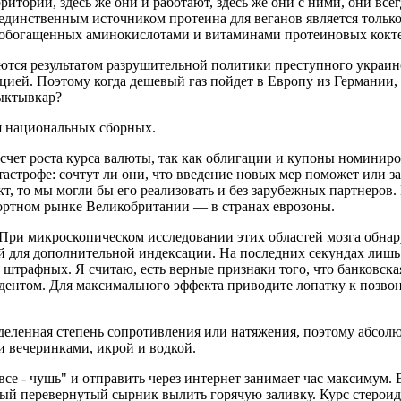
итории, здесь же они и работают, здесь же они с ними, они все
 единственным источником протеина для веганов является толь
обогащенных аминокислотами и витаминами протеиновых коктей
тся результатом разрушительной политики преступного украинск
ей. Поэтому когда дешевый газ пойдет в Европу из Германии, о
Сыктывкар?
я национальных сборных.
чет роста курса валюты, так как облигации и купоны номиниров
тастрофе: сочтут ли они, что введение новых мер поможет или 
ект, то мы могли бы его реализовать и без зарубежных партнеро
портном рынке Великобритании — в странах еврозоны.
х. При микроскопическом исследовании этих областей мозга об
й для дополнительной индексации. На последних секундах лишь 
трафных. Я считаю, есть верные признаки того, что банковская
идентом. Для максимального эффекта приводите лопатку к позвон
деленная степень сопротивления или натяжения, поэтому абсол
 вечеринками, икрой и водкой.
 все - чушь" и отправить через интернет занимает час максимум.
шый перевернутый сырник вылить горячую заливку. Курс стероид