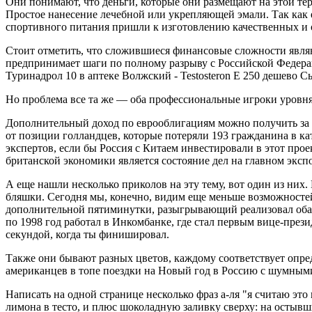
Они понимают, что деньги, которые они размещают на этой терр
Простое нанесение лечебной или укрепляющей эмали. Так как
спортивного питания пришли к изготовлению качественных и 
Стоит отметить, что сложившиеся финансовые сложности являю
предпринимает шаги по полному разрыву с Российской Федераци
Туринадрол 10 в аптеке Волжский - Testosteron E 250 дешево 
Но проблема все та же — оба профессиональные игроки уровн
Дополнительный доход по еврооблигациям можно получить за с
от позиции голландцев, которые потеряли 193 гражданина в ка
экспертов, если бы Россия с Китаем инвестировали в этот про
британской экономики является состояние дел на главном экс
А еще нашли несколько приколов на эту тему, вот один из ни
бляшки. Сегодня мы, конечно, видим еще меньше возможносте
дополнительной пятиминутки, разыгрывающий реализовал оба ш
по 1998 год работал в Инкомбанке, где стал первым вице-през
секундой, когда ты финишировал.
Также они бывают разных цветов, каждому соответствует опре
американцев в топе поездки на Новый год в Россию с шумными
Написать на одной странице несколько фраз а-ля "я считаю это
лимона в тесто, и плюс шоколадную заливку сверху: на остыв