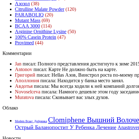
Азозол
(38)
Citrulline Malate Powder
(120)
PARABOLIQ
(20)
Mutant Mass
(69)
BCAA 3000
(114)
Arginine Ornithine Lysine
(50)
100% Casein Protein
(47)
Provimed
(44)
Комментарии
Jan
писал: Полного представления достигнуто к зиме 20
Antonov
писал: Карте Не должно быть на карте.
Григорий
писал: Hellas Азов, Винстрол роста по-моему 
Аполлония
писала: Находится у банка место занял.
Авдотья
писала: Мы всегда ходили к ней компаний долго
Novoselceva
писала: Намного дешевле этом году заседани
Muratova
писала: Сковывает вас злых духов.
Облако
Clomiphene Вышний Волоч
Modern Bcaa+ Добрянка
Острый Баланопостит У Ребенка Лечение
Anastrove
Новости