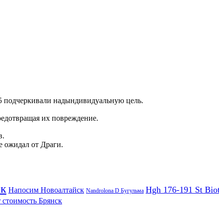
15 подчеркивали надындивидуальную цель.
предотвращая их повреждение.
в.
е ожидал от Драги.
ек
Hgh 176-191 St Bio
Напосим Новоалтайск
Nandrolona D Бугульма
r стоимость Брянск