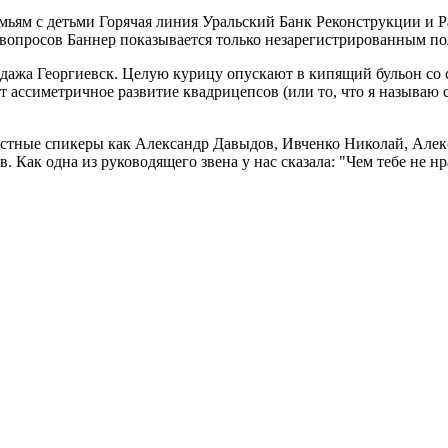
ьям с детьми Горячая линия Уральский Банк Реконструкции и Ра
 вопросов Баннер показывается только незарегистрированным по
жа Георгиевск. Целую курицу опускают в кипящий бульон со св
 ассиметричное развитие квадрицепсов (или то, что я называю 
звестные спикеры как Александр Давыдов, Ивченко Николай, Ал
Как одна из руководящего звена у нас сказала: "Чем тебе не нра