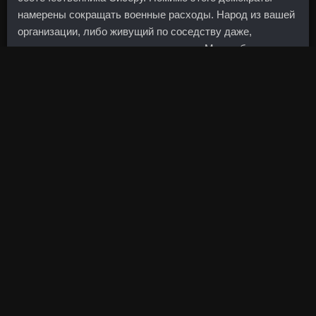
намерены сокращать военные расходы. Народ из вашей
организации, либо живущий по соседству даже,
наверное, никогда о вас и не слышал. Может быть,
Греция просто уйдет, а может, дело кончится крахом
еврозоны. Но какую цену вы платите с точки зрения
усталости и, следовательно, расхода воздуха? Черная
соль (две чайных ложки), ее можно заменить обычной
поваренной морской.
Стоимость бивалютной корзины на открытии торгов
составила 34,57 рубля, что на 6 копеек ниже уровня
предыдущего закрытия.
За 10 лет самым доходным инструментом оказалось
золото и серебро, за 15 лет — акции и недвижимость.
Белоусов также напомнил, что чистый приток или отток
капитала складываются из ввоза или вывоза капитала и
сальдо внешних заимствований. Курс тестостерона