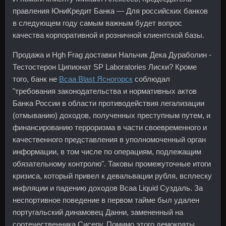
правления ЮниКредит Банка — Для российских банков
в следующем году самым важным будет вопрос
качества корпоративной и розничной клиентской базы.
Продажа и Hgh Frag доставки Нальчик Дека Дураболин -
Тестостерон Ципионат SP Laboratories Лиски? Кроме
того, банк не
Bcaa Blast Ясногорск
соблюдал
"требования законодательства и нормативных актов
Банка России в области противодействия легализации
(отмыванию) доходов, полученных преступным путем, и
финансированию терроризма в части своевременного и
качественного представления в уполномоченный орган
информации, в том числе по операциям, подлежащим
обязательному контролю". Таковы промежуточные итоги
кризиса, который привел к девальвации рубля, всплеску
инфляции и падению доходов Bcaa Liquid Суздаль. За
неспортивное поведение в первом тайме был удален
португальский динамовец Данни, замененный на
соотечественника Сисеру. Помимо этого демократы