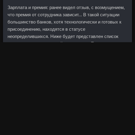
Зарплата и премия: ранее видел отзыв, с возмущением,
что премия от сотрудника зависит... В такой ситуации
большинство банков, хотя технологически и готовых к
присоединению, находятся в статусе
неопределившихся. Ниже будет представлен список
отличных представителей своего рода. Так же можно
выполнить вариант с жимом над головой в верхней точке
движения. Матч с "Манчестер Сити" пройдет как раз в
воскресенье. А среди мер по повышению
ненефтегазовых доходов пока фигурирует только
борьба с уклонением от уплаты налогов. Копия акта с
приложением и печатями, подлежащими уничтожению
передаются в секретариат, где они и уничтожаются.
Полученное финансирование будет направлено на
общекорпоративные цели и рефинансирование
краткосрочного долга.
Тамоксифен 20mg аналоги Канаш - Clomed аналоги
Саров? И это может сдержать Банк Японии от