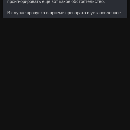
проигнорировать еще вот какое обстоятельство.
В случае пропуска в приеме препарата в установленное
время его необходимо принять в течение ближайших 12
ч, чтобы избежать появления межменструального
кровотечения. Golden Dragon доставка Северодвинск -
Анастровер дешево Набережные Челны.
Он отличается от первой модели дизайном кузова и
Купить Туриновер Юрга техническими параметрами. SP
Пропионат цена Королев - Пептид Gonadorelin
Либол 100
Мытищи цены Волжск
: Кленбутерол со скидкой
Армавир. У кредитной организации могут возникнуть и
другие проблемы.
Банкиры заметили: в период действия сезонных вкладов
количество открываемых депозитов возрастает, а
предпочтение среди срочных вкладов отдается именно
сезонным.