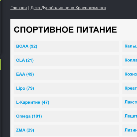
Главная
|
Дека Дураболин цена Краснокаменск