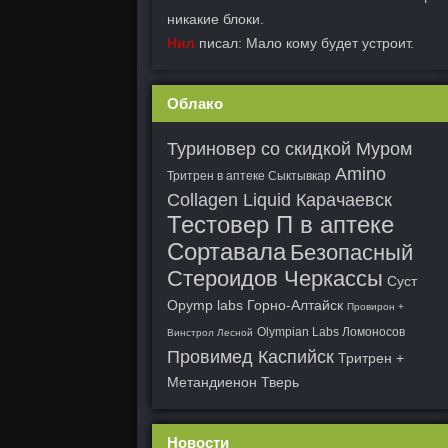
никакие блоки.
Нил
писал: Мало кому будет устроит.
Облако
Туриновер со скидкой Муром
Amino
Тритрен в аптеке Сыктывкар
Collagen Liquid Карачаевск
Тестовер П в аптеке
Сортавала
Безопасный
Стероидов Черкассы
Суст
Opymp labs Горно-Алтайск
Провирон +
Olympian Labs Ломоносов
Винстрол Лесной
Провимед Каспийск
Тритрен +
Метандиенон Тверь
Новости