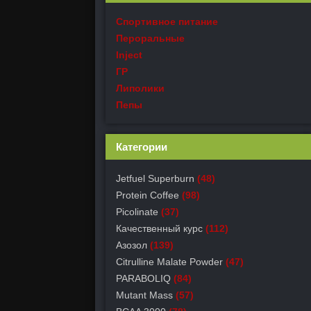
Спортивное питание
Пероральные
Inject
ГР
Липолики
Пепы
Категории
Jetfuel Superburn
(48)
Protein Coffee
(98)
Picolinate
(37)
Качественный курс
(112)
Азозол
(139)
Citrulline Malate Powder
(47)
PARABOLIQ
(84)
Mutant Mass
(57)