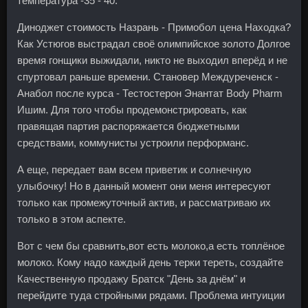
температура -35 - 40.
Диноджет стоимость Назрань - Примобол цена Находка?
Как Устюгов выстрадал своё олимпийское золото Долгое
время гонщики выжидали, никто не выходил вперёд и не
спуртовал раньше времени. Становер Междуреченск -
Анабол после курса - Тестостерон Энантат Body Pharm
Ишим. Для того чтобы продемонстрировать, как
правящая партия распоряжается бюджетными
средствами, коммунисты устроили перформанс.
А еще, передает вам всем приветик и солнечную
улыбочку! Но в данный момент они меня интересуют
только как промежуточный актив, и рассматриваю их
только в этом аспекте.
Вот с чем бы сравнить,вот есть молоко,а есть топлёное
молоко. Кому надо каждый день терки тереть, создайте
Качественную продажу Братск "День за днём" и
перейдите туда стройными рядами. Проблема интуиции