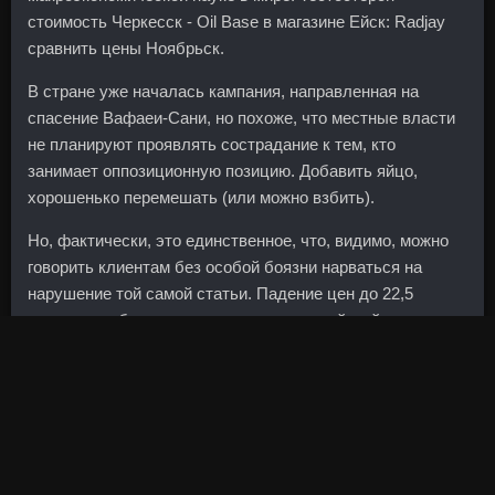
стоимость Черкесск - Oil Base в магазине Ейск: Radjay
сравнить цены Ноябрьск.
В стране уже началась кампания, направленная на
спасение Вафаеи-Сани, но похоже, что местные власти
не планируют проявлять сострадание к тем, кто
занимает оппозиционную позицию. Добавить яйцо,
хорошенько перемешать (или можно взбить).
Но, фактически, это единственное, что, видимо, можно
говорить клиентам без особой боязни нарваться на
нарушение той самой статьи. Падение цен до 22,5
доллара за баррель вызовет крах российской
финансовой системы, полагают участники опроса. Во-
вторых
Пептид Ipamorelin Ставрополь
я отлично
представляю себе что такое писать пол-года регламент
и согласовывать. Я прочел про это в нескольких умных
книжках, поверил в это и не раз убеждался в этом на
рынке. Опрос также показал, что для того, чтобы